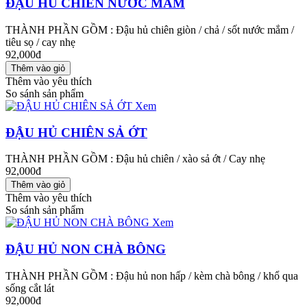
ĐẬU HỦ CHIÊN NƯỚC MẮM
THÀNH PHẦN GỒM : Đậu hủ chiên giòn / chả / sốt nước mắm /
tiêu sọ / cay nhẹ
92,000đ
Thêm vào yêu thích
So sánh sản phẩm
Xem
ĐẬU HỦ CHIÊN SẢ ỚT
THÀNH PHẦN GỒM : Đậu hủ chiên / xào sả ớt / Cay nhẹ
92,000đ
Thêm vào yêu thích
So sánh sản phẩm
Xem
ĐẬU HỦ NON CHÀ BÔNG
THÀNH PHẦN GỒM : Đậu hủ non hấp / kèm chà bông / khổ qua
sống cắt lát
92,000đ