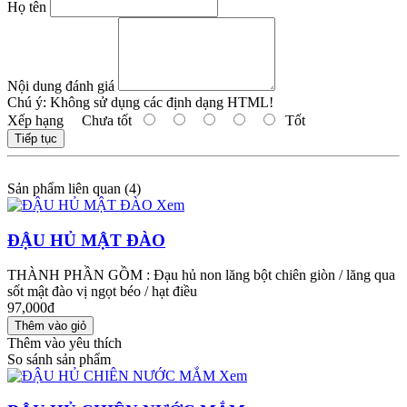
Họ tên
Nội dung đánh giá
Chú ý:
Không sử dụng các định dạng HTML!
Xếp hạng
Chưa tốt
Tốt
Tiếp tục
Sản phẩm liên quan (4)
Xem
ĐẬU HỦ MẬT ĐÀO
THÀNH PHẦN GỒM : Đạu hủ non lăng bột chiên giòn / lăng qua
sốt mật đào vị ngọt béo / hạt điều
97,000đ
Thêm vào yêu thích
So sánh sản phẩm
Xem