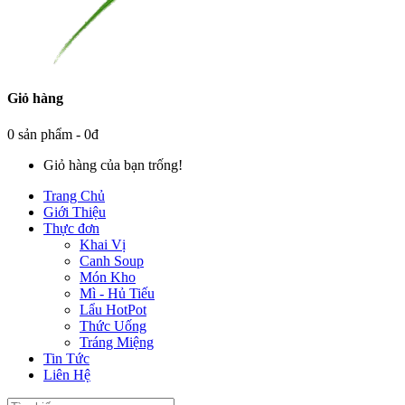
Giỏ hàng
0 sản phẩm - 0đ
Giỏ hàng của bạn trống!
Trang Chủ
Giới Thiệu
Thực đơn
Khai Vị
Canh Soup
Món Kho
Mì - Hủ Tiếu
Lẩu HotPot
Thức Uống
Tráng Miệng
Tin Tức
Liên Hệ