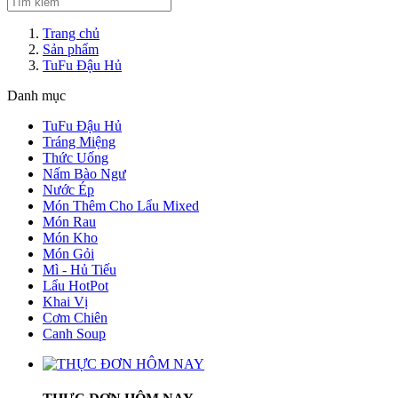
Trang chủ
Sản phẩm
TuFu Đậu Hủ
Danh mục
TuFu Đậu Hủ
Tráng Miệng
Thức Uống
Nấm Bào Ngư
Nước Ép
Món Thêm Cho Lẩu Mixed
Món Rau
Món Kho
Món Gỏi
Mì - Hủ Tiếu
Lẩu HotPot
Khai Vị
Cơm Chiên
Canh Soup