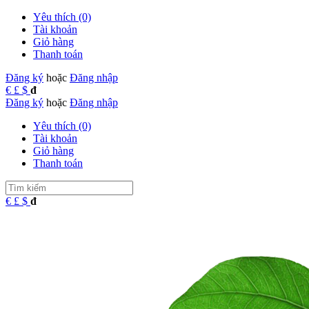
Yêu thích (0)
Tài khoản
Giỏ hàng
Thanh toán
Đăng ký
hoặc
Đăng nhập
€
£
$
đ
Đăng ký
hoặc
Đăng nhập
Yêu thích (0)
Tài khoản
Giỏ hàng
Thanh toán
€
£
$
đ