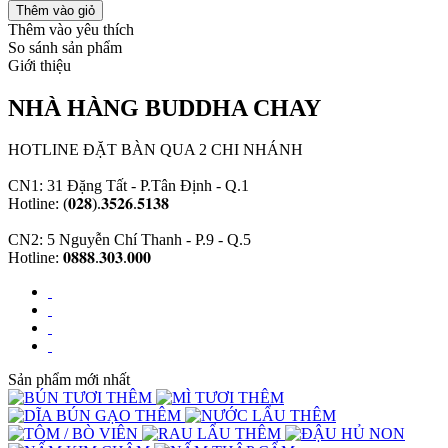
Thêm vào yêu thích
So sánh sản phẩm
Giới thiệu
NHÀ HÀNG BUDDHA CHAY
HOTLINE ĐẶT BÀN QUA 2 CHI NHÁNH
CN1: 31 Đặng Tất - P.Tân Định - Q.1
Hotline: (𝟎𝟐𝟖).𝟑𝟓𝟐𝟔.𝟓𝟏𝟑𝟖
CN2: 5 Nguyễn Chí Thanh - P.9 - Q.5
Hotline: 𝟎𝟖𝟖𝟖.𝟑𝟎𝟑.𝟎𝟎𝟎
Sản phẩm mới nhất