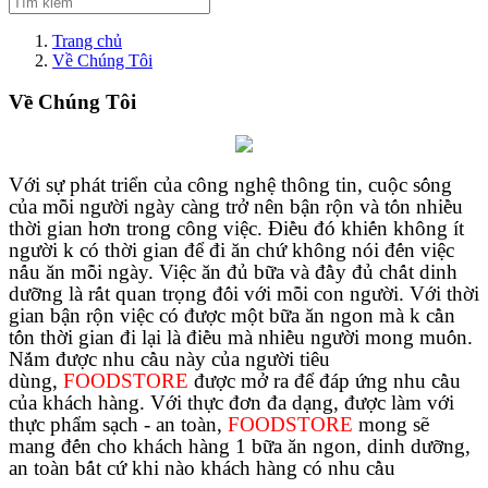
Trang chủ
Về Chúng Tôi
Về Chúng Tôi
V
ớ
i s
ự
phát tri
ể
n c
ủ
a công ngh
ệ
thông tin, cu
ộ
c s
ố
ng
c
ủ
a m
ỗ
i ng
ườ
i ngày càng tr
ở
nên b
ậ
n r
ộ
n và t
ố
n nhi
ề
u
th
ờ
i gian h
ơ
n trong c
ô
ng vi
ệ
c. Đi
ề
u đó khi
ế
n không ít
ng
ườ
i k có th
ờ
i gian đ
ể
đi ăn ch
ứ
không nói đ
ế
n vi
ệ
c
n
ấ
u ăn m
ỗ
i ngày. Vi
ệ
c ăn đ
ủ
b
ữ
a và đ
ầ
y đ
ủ
ch
ấ
t dinh
d
ưỡ
ng là r
ấ
t quan tr
ọ
ng đ
ố
i v
ớ
i m
ỗ
i con ng
ườ
i. V
ớ
i th
ờ
i
gian b
ậ
n r
ộ
n vi
ệ
c có đ
ượ
c m
ộ
t b
ữ
a ăn ngon mà k c
ầ
n
t
ố
n th
ờ
i gian đi l
ạ
i là đi
ề
u mà nhi
ề
u ng
ườ
i mong mu
ố
n.
N
ắ
m đ
ượ
c nhu c
ầ
u này c
ủ
a ng
ườ
i tiêu
dùng,
FOODSTORE
đ
ượ
c m
ở
ra đ
ể
đáp
ứ
ng nhu c
ầ
u
c
ủ
a khách hàng. V
ớ
i th
ự
c đ
ơ
n
đ
a d
ạ
ng, đ
ượ
c làm v
ớ
i
th
ự
c ph
ẩ
m s
ạ
ch - an toàn,
FOODSTORE
mong s
ẽ
mang đ
ế
n cho khách hàng 1 b
ữ
a ăn ngon, dinh d
ưỡ
ng,
an toàn b
ấ
t c
ứ
khi nào khách hàng có nhu c
ầ
u