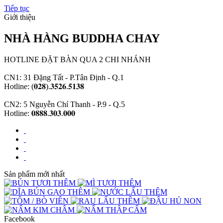
Tiếp tục
Giới thiệu
NHÀ HÀNG BUDDHA CHAY
HOTLINE ĐẶT BÀN QUA 2 CHI NHÁNH
CN1: 31 Đặng Tất - P.Tân Định - Q.1
Hotline: (𝟎𝟐𝟖).𝟑𝟓𝟐𝟔.𝟓𝟏𝟑𝟖
CN2: 5 Nguyễn Chí Thanh - P.9 - Q.5
Hotline: 𝟎𝟖𝟖𝟖.𝟑𝟎𝟑.𝟎𝟎𝟎
Sản phẩm mới nhất
Facebook