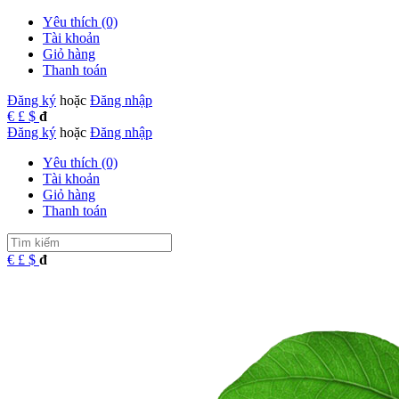
Yêu thích (0)
Tài khoản
Giỏ hàng
Thanh toán
Đăng ký
hoặc
Đăng nhập
€
£
$
đ
Đăng ký
hoặc
Đăng nhập
Yêu thích (0)
Tài khoản
Giỏ hàng
Thanh toán
€
£
$
đ