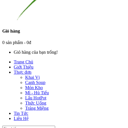
Giỏ hàng
0 sản phẩm - 0đ
Giỏ hàng của bạn trống!
Trang Chủ
Giới Thiệu
Thực đơn
Khai Vị
Canh Soup
Món Kho
Mì - Hủ Tiếu
Lẩu HotPot
Thức Uống
Tráng Miệng
Tin Tức
Liên Hệ