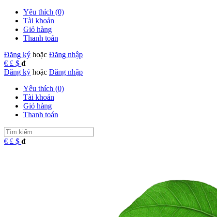
Yêu thích (0)
Tài khoản
Giỏ hàng
Thanh toán
Đăng ký
hoặc
Đăng nhập
€
£
$
đ
Đăng ký
hoặc
Đăng nhập
Yêu thích (0)
Tài khoản
Giỏ hàng
Thanh toán
€
£
$
đ