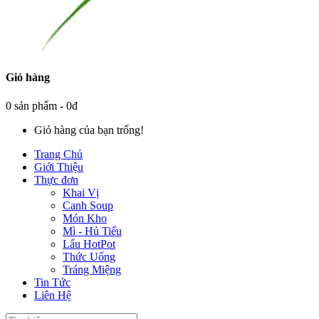
Giỏ hàng
0 sản phẩm - 0đ
Giỏ hàng của bạn trống!
Trang Chủ
Giới Thiệu
Thực đơn
Khai Vị
Canh Soup
Món Kho
Mì - Hủ Tiếu
Lẩu HotPot
Thức Uống
Tráng Miệng
Tin Tức
Liên Hệ