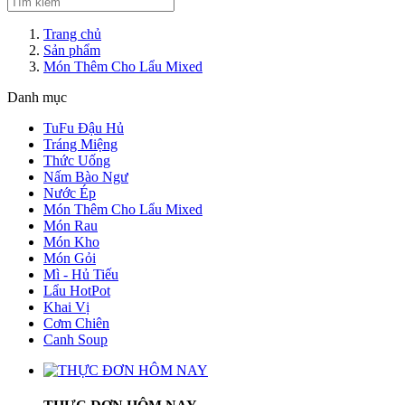
Trang chủ
Sản phẩm
Món Thêm Cho Lẩu Mixed
Danh mục
TuFu Đậu Hủ
Tráng Miệng
Thức Uống
Nấm Bào Ngư
Nước Ép
Món Thêm Cho Lẩu Mixed
Món Rau
Món Kho
Món Gỏi
Mì - Hủ Tiếu
Lẩu HotPot
Khai Vị
Cơm Chiên
Canh Soup