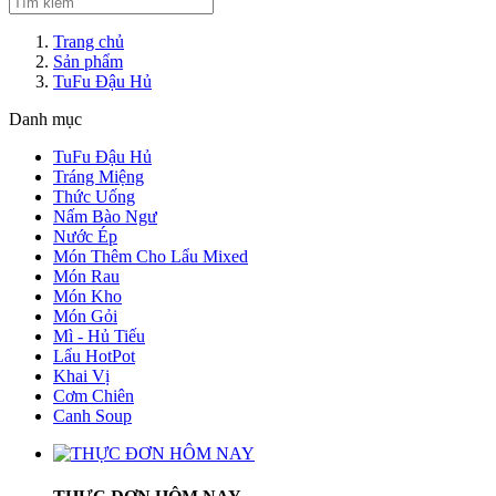
Trang chủ
Sản phẩm
TuFu Đậu Hủ
Danh mục
TuFu Đậu Hủ
Tráng Miệng
Thức Uống
Nấm Bào Ngư
Nước Ép
Món Thêm Cho Lẩu Mixed
Món Rau
Món Kho
Món Gỏi
Mì - Hủ Tiếu
Lẩu HotPot
Khai Vị
Cơm Chiên
Canh Soup