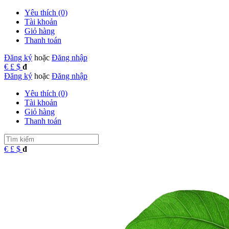
Yêu thích (0)
Tài khoản
Giỏ hàng
Thanh toán
Đăng ký
hoặc
Đăng nhập
€
£
$
đ
Đăng ký
hoặc
Đăng nhập
Yêu thích (0)
Tài khoản
Giỏ hàng
Thanh toán
€
£
$
đ