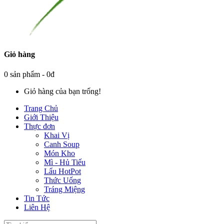
Giỏ hàng
0 sản phẩm - 0đ
Giỏ hàng của bạn trống!
Trang Chủ
Giới Thiệu
Thực đơn
Khai Vị
Canh Soup
Món Kho
Mì - Hủ Tiếu
Lẩu HotPot
Thức Uống
Tráng Miệng
Tin Tức
Liên Hệ