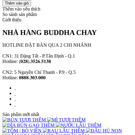
Thêm vào yêu thích
So sánh sản phẩm
Giới thiệu
NHÀ HÀNG BUDDHA CHAY
HOTLINE ĐẶT BÀN QUA 2 CHI NHÁNH
CN1: 31 Đặng Tất - P.Tân Định - Q.1
Hotline: (𝟎𝟐𝟖).𝟑𝟓𝟐𝟔.𝟓𝟏𝟑𝟖
CN2: 5 Nguyễn Chí Thanh - P.9 - Q.5
Hotline: 𝟎𝟖𝟖𝟖.𝟑𝟎𝟑.𝟎𝟎𝟎
Sản phẩm mới nhất