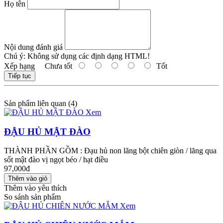
Họ tên
Nội dung đánh giá
Chú ý:
Không sử dụng các định dạng HTML!
Xếp hạng
Chưa tốt
Tốt
Tiếp tục
Sản phẩm liên quan (4)
Xem
ĐẬU HỦ MẬT ĐÀO
THÀNH PHẦN GỒM : Đạu hủ non lăng bột chiên giòn / lăng qua
sốt mật đào vị ngọt béo / hạt điều
97,000đ
Thêm vào yêu thích
So sánh sản phẩm
Xem