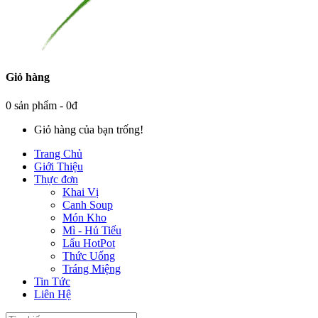
Giỏ hàng
0 sản phẩm - 0đ
Giỏ hàng của bạn trống!
Trang Chủ
Giới Thiệu
Thực đơn
Khai Vị
Canh Soup
Món Kho
Mì - Hủ Tiếu
Lẩu HotPot
Thức Uống
Tráng Miệng
Tin Tức
Liên Hệ