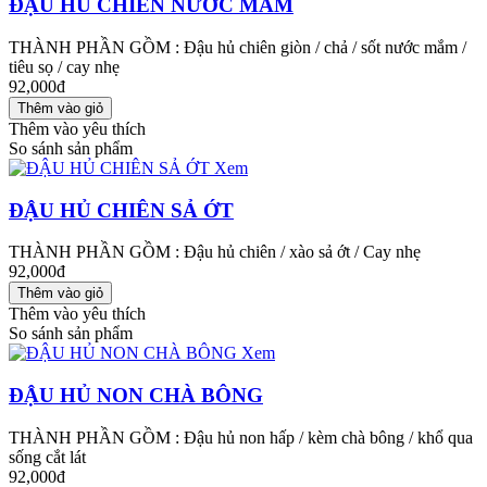
ĐẬU HỦ CHIÊN NƯỚC MẮM
THÀNH PHẦN GỒM : Đậu hủ chiên giòn / chả / sốt nước mắm /
tiêu sọ / cay nhẹ
92,000đ
Thêm vào yêu thích
So sánh sản phẩm
Xem
ĐẬU HỦ CHIÊN SẢ ỚT
THÀNH PHẦN GỒM : Đậu hủ chiên / xào sả ớt / Cay nhẹ
92,000đ
Thêm vào yêu thích
So sánh sản phẩm
Xem
ĐẬU HỦ NON CHÀ BÔNG
THÀNH PHẦN GỒM : Đậu hủ non hấp / kèm chà bông / khổ qua
sống cắt lát
92,000đ