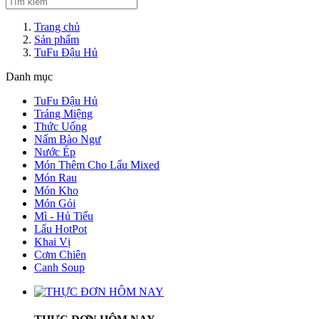
Trang chủ
Sản phẩm
TuFu Đậu Hủ
Danh mục
TuFu Đậu Hủ
Tráng Miệng
Thức Uống
Nấm Bào Ngư
Nước Ép
Món Thêm Cho Lẩu Mixed
Món Rau
Món Kho
Món Gỏi
Mì - Hủ Tiếu
Lẩu HotPot
Khai Vị
Cơm Chiên
Canh Soup