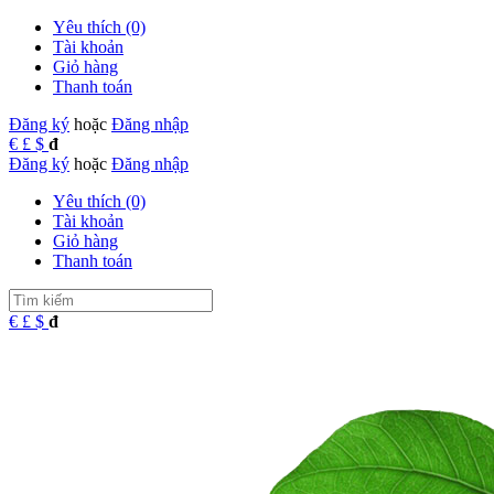
Yêu thích (0)
Tài khoản
Giỏ hàng
Thanh toán
Đăng ký
hoặc
Đăng nhập
€
£
$
đ
Đăng ký
hoặc
Đăng nhập
Yêu thích (0)
Tài khoản
Giỏ hàng
Thanh toán
€
£
$
đ