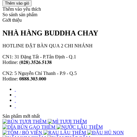
Thêm vào yêu thích
So sánh sản phẩm
Giới thiệu
NHÀ HÀNG BUDDHA CHAY
HOTLINE ĐẶT BÀN QUA 2 CHI NHÁNH
CN1: 31 Đặng Tất - P.Tân Định - Q.1
Hotline: (𝟎𝟐𝟖).𝟑𝟓𝟐𝟔.𝟓𝟏𝟑𝟖
CN2: 5 Nguyễn Chí Thanh - P.9 - Q.5
Hotline: 𝟎𝟖𝟖𝟖.𝟑𝟎𝟑.𝟎𝟎𝟎
Sản phẩm mới nhất