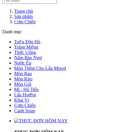
Trang chủ
Sản phẩm
Cơm Chiên
Danh mục
TuFu Đậu Hủ
Tráng Miệng
Thức Uống
Nấm Bào Ngư
Nước Ép
Món Thêm Cho Lẩu Mixed
Món Rau
Món Kho
Món Gỏi
Mì - Hủ Tiếu
Lẩu HotPot
Khai Vị
Cơm Chiên
Canh Soup