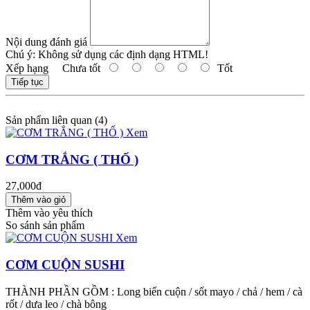
Nội dung đánh giá
Chú ý:
Không sử dụng các định dạng HTML!
Xếp hạng
Chưa tốt
Tốt
Tiếp tục
Sản phẩm liên quan (4)
Xem
CƠM TRẮNG ( THỐ )
27,000đ
Thêm vào yêu thích
So sánh sản phẩm
Xem
CƠM CUỘN SUSHI
THÀNH PHẦN GỒM : Long biển cuộn / sốt mayo / chả / hem / cà
rốt / dưa leo / chà bông