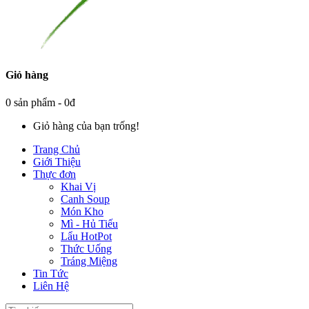
Giỏ hàng
0 sản phẩm - 0đ
Giỏ hàng của bạn trống!
Trang Chủ
Giới Thiệu
Thực đơn
Khai Vị
Canh Soup
Món Kho
Mì - Hủ Tiếu
Lẩu HotPot
Thức Uống
Tráng Miệng
Tin Tức
Liên Hệ