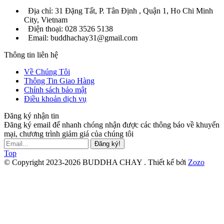
Địa chỉ: 31 Đặng Tất, P. Tân Định , Quận 1, Ho Chi Minh
City, Vietnam
Điện thoại: 028 3526 5138
Email: buddhachay31@gmail.com
Thông tin liên hệ
Về Chúng Tôi
Thông Tin Giao Hàng
Chính sách bảo mật
Điều khoản dịch vụ
Đăng ký nhận tin
Đăng ký email để nhanh chóng nhận được các thông báo về khuyến
mại, chương trình giảm giá của chúng tôi
Đăng ký!
Top
© Copyright 2023-2026 BUDDHA CHAY .
Thiết kế bởi
Zozo