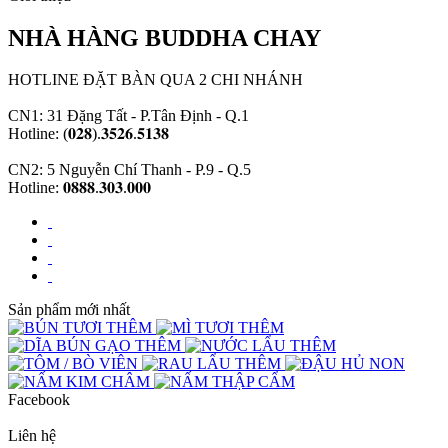
NHÀ HÀNG BUDDHA CHAY
HOTLINE ĐẶT BÀN QUA 2 CHI NHÁNH
CN1: 31 Đặng Tất - P.Tân Định - Q.1
Hotline: (𝟎𝟐𝟖).𝟑𝟓𝟐𝟔.𝟓𝟏𝟑𝟖
CN2: 5 Nguyễn Chí Thanh - P.9 - Q.5
Hotline: 𝟎𝟖𝟖𝟖.𝟑𝟎𝟑.𝟎𝟎𝟎
Sản phẩm mới nhất
Facebook
Liên hệ