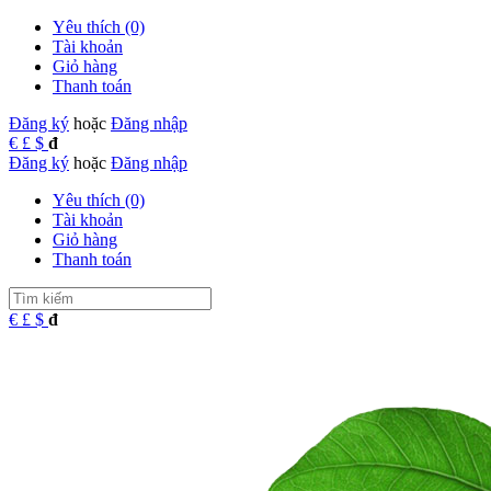
Yêu thích (0)
Tài khoản
Giỏ hàng
Thanh toán
Đăng ký
hoặc
Đăng nhập
€
£
$
đ
Đăng ký
hoặc
Đăng nhập
Yêu thích (0)
Tài khoản
Giỏ hàng
Thanh toán
€
£
$
đ