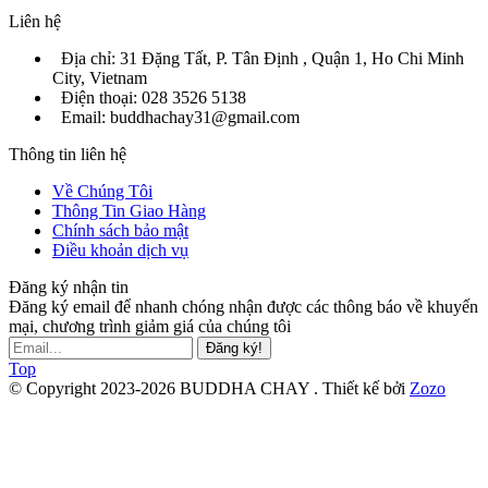
Liên hệ
Địa chỉ: 31 Đặng Tất, P. Tân Định , Quận 1, Ho Chi Minh
City, Vietnam
Điện thoại: 028 3526 5138
Email: buddhachay31@gmail.com
Thông tin liên hệ
Về Chúng Tôi
Thông Tin Giao Hàng
Chính sách bảo mật
Điều khoản dịch vụ
Đăng ký nhận tin
Đăng ký email để nhanh chóng nhận được các thông báo về khuyến
mại, chương trình giảm giá của chúng tôi
Đăng ký!
Top
© Copyright 2023-2026 BUDDHA CHAY .
Thiết kế bởi
Zozo