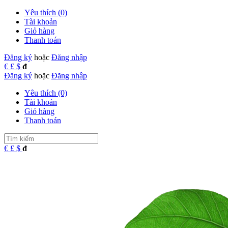
Yêu thích (0)
Tài khoản
Giỏ hàng
Thanh toán
Đăng ký
hoặc
Đăng nhập
€
£
$
đ
Đăng ký
hoặc
Đăng nhập
Yêu thích (0)
Tài khoản
Giỏ hàng
Thanh toán
€
£
$
đ