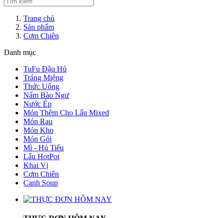
Trang chủ
Sản phẩm
Cơm Chiên
Danh mục
TuFu Đậu Hủ
Tráng Miệng
Thức Uống
Nấm Bào Ngư
Nước Ép
Món Thêm Cho Lẩu Mixed
Món Rau
Món Kho
Món Gỏi
Mì - Hủ Tiếu
Lẩu HotPot
Khai Vị
Cơm Chiên
Canh Soup