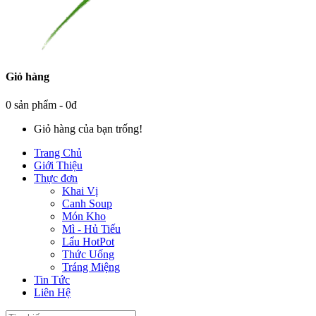
Giỏ hàng
0 sản phẩm - 0đ
Giỏ hàng của bạn trống!
Trang Chủ
Giới Thiệu
Thực đơn
Khai Vị
Canh Soup
Món Kho
Mì - Hủ Tiếu
Lẩu HotPot
Thức Uống
Tráng Miệng
Tin Tức
Liên Hệ