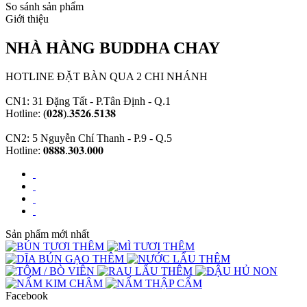
So sánh sản phẩm
Giới thiệu
NHÀ HÀNG BUDDHA CHAY
HOTLINE ĐẶT BÀN QUA 2 CHI NHÁNH
CN1: 31 Đặng Tất - P.Tân Định - Q.1
Hotline: (𝟎𝟐𝟖).𝟑𝟓𝟐𝟔.𝟓𝟏𝟑𝟖
CN2: 5 Nguyễn Chí Thanh - P.9 - Q.5
Hotline: 𝟎𝟖𝟖𝟖.𝟑𝟎𝟑.𝟎𝟎𝟎
Sản phẩm mới nhất
Facebook