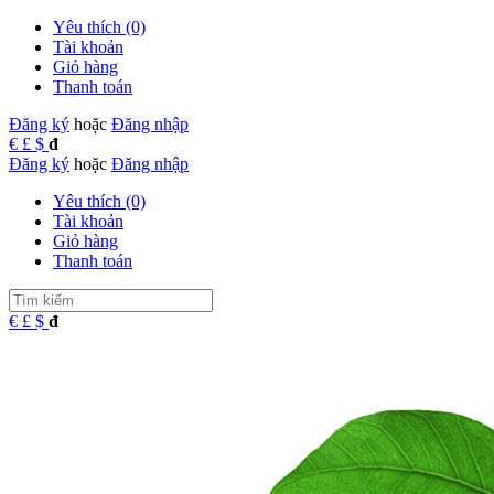
Yêu thích (0)
Tài khoản
Giỏ hàng
Thanh toán
Đăng ký
hoặc
Đăng nhập
€
£
$
đ
Đăng ký
hoặc
Đăng nhập
Yêu thích (0)
Tài khoản
Giỏ hàng
Thanh toán
€
£
$
đ