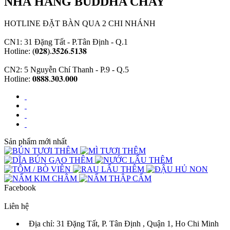
NHÀ HÀNG BUDDHA CHAY
HOTLINE ĐẶT BÀN QUA 2 CHI NHÁNH
CN1: 31 Đặng Tất - P.Tân Định - Q.1
Hotline: (𝟎𝟐𝟖).𝟑𝟓𝟐𝟔.𝟓𝟏𝟑𝟖
CN2: 5 Nguyễn Chí Thanh - P.9 - Q.5
Hotline: 𝟎𝟖𝟖𝟖.𝟑𝟎𝟑.𝟎𝟎𝟎
Sản phẩm mới nhất
Facebook
Liên hệ
Địa chỉ: 31 Đặng Tất, P. Tân Định , Quận 1, Ho Chi Minh