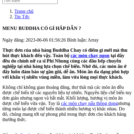
Trang chủ
Tin Tức
MENU BUDDHA CÓ GÌ HẤP DẪN ?
Ngày đăng: 2023-06-06 01:56:26
Bình luận:
Array
Thực đơn của nhà hàng Buddha Chay có điểm gì mới mà thu
hút thực khách đến vậy. Toàn bộ
các món chay ngon
tại đây
đều do chính nữ ca sĩ Phi Nhung cùng các đầu bếp chuyên
nghiệp tại nhà hàng lựa chọn chế biến. Nhờ đó, các món ăn ở
đây luôn đảm bảo sự gần gũi, dễ ăn. Món ăn đa dạng phù hợp
với khẩu vị nhiều vùng miền, làm vừa lòng mọi thực khách.
Không chỉ không gian thoáng đãng, thư thái mà các món ăn đều
được chế biến từ các nguyên liệu tự nhiên. Nguyên liệu chế biến tuy
đơn giản nhưng ngon và bắt mắt. Khối lượng, hương vị món ăn
được chế biến vừa vặn. Tuy là
các món chay nấu thông dụng
nhưng
từng món lại được chế biến thành nhiều hương vị khác nhau. Do
đó, chúng mang tới sự phong phú trong thực đơn cho khách hàng
thưởng thức.