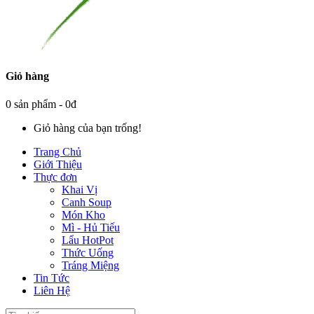
Giỏ hàng
0 sản phẩm - 0đ
Giỏ hàng của bạn trống!
Trang Chủ
Giới Thiệu
Thực đơn
Khai Vị
Canh Soup
Món Kho
Mì - Hủ Tiếu
Lẩu HotPot
Thức Uống
Tráng Miệng
Tin Tức
Liên Hệ