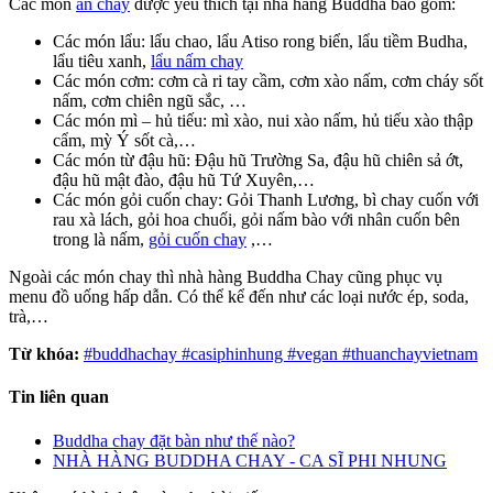
Các món
ăn chay
được yêu thích tại nhà hàng Buddha bao gồm:
Các món lẩu: lẩu chao, lẩu Atiso rong biển, lẩu tiềm Budha,
lẩu tiêu xanh,
lẩu nấm chay
Các món cơm: cơm cà ri tay cầm, cơm xào nấm, cơm cháy sốt
nấm, cơm chiên ngũ sắc, …
Các món mì – hủ tiếu: mì xào, nui xào nấm, hủ tiếu xào thập
cẩm, mỳ Ý sốt cà,…
Các món từ đậu hũ: Đậu hũ Trường Sa, đậu hũ chiên sả ớt,
đậu hũ mật đào, đậu hũ Tứ Xuyên,…
Các món gỏi cuốn chay: Gỏi Thanh Lương, bì chay cuốn với
rau xà lách, gỏi hoa chuối, gỏi nấm bào với nhân cuốn bên
trong là nấm,
gỏi cuốn chay
,…
Ngoài các món chay thì nhà hàng Buddha Chay cũng phục vụ
menu đồ uống hấp dẫn. Có thể kể đến như các loại nước ép, soda,
trà,…
Từ khóa:
#buddhachay #casiphinhung #vegan #thuanchayvietnam
Tin liên quan
Buddha chay đặt bàn như thế nào?
NHÀ HÀNG BUDDHA CHAY - CA SĨ PHI NHUNG