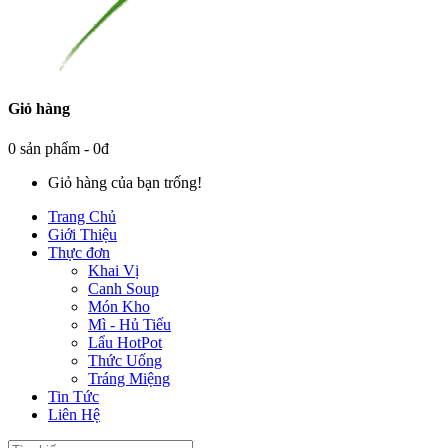
Giỏ hàng
0 sản phẩm - 0đ
Giỏ hàng của bạn trống!
Trang Chủ
Giới Thiệu
Thực đơn
Khai Vị
Canh Soup
Món Kho
Mì - Hủ Tiếu
Lẩu HotPot
Thức Uống
Tráng Miệng
Tin Tức
Liên Hệ