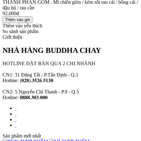
THÀNH PHẦN GỒM : Mì chiên giòn / kèm sốt rau cải / bông cải /
đậu hủ / rau cần
92,000đ
Thêm vào yêu thích
So sánh sản phẩm
Giới thiệu
NHÀ HÀNG BUDDHA CHAY
HOTLINE ĐẶT BÀN QUA 2 CHI NHÁNH
CN1: 31 Đặng Tất - P.Tân Định - Q.1
Hotline: (𝟎𝟐𝟖).𝟑𝟓𝟐𝟔.𝟓𝟏𝟑𝟖
CN2: 5 Nguyễn Chí Thanh - P.9 - Q.5
Hotline: 𝟎𝟖𝟖𝟖.𝟑𝟎𝟑.𝟎𝟎𝟎
Sản phẩm mới nhất