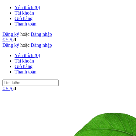
Yêu thích (0)
Tài khoản
Giỏ hàng
Thanh toán
Đăng ký
hoặc
Đăng nhập
€
£
$
đ
Đăng ký
hoặc
Đăng nhập
Yêu thích (0)
Tài khoản
Giỏ hàng
Thanh toán
€
£
$
đ