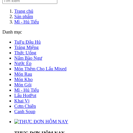
Trang chủ
Sản phẩm
Mì - Hủ Tiếu
Danh mục
TuFu Đậu Hủ
Tráng Miệng
Thức Uống
Nấm Bào Ngư
Nước Ép
Món Thêm Cho Lẩu Mixed
Món Rau
Món Kho
Món Gỏi
Mì - Hủ Tiếu
Lẩu HotPot
Khai Vị
Cơm Chiên
Canh Soup