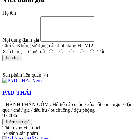
Họ tên
Nội dung đánh giá
Chú ý:
Không sử dụng các định dạng HTML!
Xếp hạng
Chưa tốt
Tốt
Tiếp tục
Sản phẩm liên quan (4)
Xem
PAD THÁI
THÀNH PHẦN GỒM : Hủ tiếu áp chảo / xào sốt chua ngọt / đậu
que / chả / giá / đậu hủ / ớt chuông / đậu phộng
97,000đ
Thêm vào yêu thích
So sánh sản phẩm
Xem