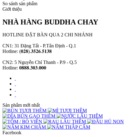
So sánh sản phẩm
Giới thiệu
NHÀ HÀNG BUDDHA CHAY
HOTLINE ĐẶT BÀN QUA 2 CHI NHÁNH
CN1: 31 Đặng Tất - P.Tân Định - Q.1
Hotline: (𝟎𝟐𝟖).𝟑𝟓𝟐𝟔.𝟓𝟏𝟑𝟖
CN2: 5 Nguyễn Chí Thanh - P.9 - Q.5
Hotline: 𝟎𝟖𝟖𝟖.𝟑𝟎𝟑.𝟎𝟎𝟎
Sản phẩm mới nhất
Facebook