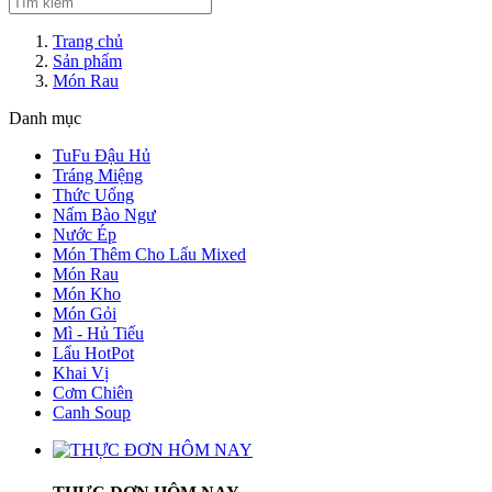
Trang chủ
Sản phẩm
Món Rau
Danh mục
TuFu Đậu Hủ
Tráng Miệng
Thức Uống
Nấm Bào Ngư
Nước Ép
Món Thêm Cho Lẩu Mixed
Món Rau
Món Kho
Món Gỏi
Mì - Hủ Tiếu
Lẩu HotPot
Khai Vị
Cơm Chiên
Canh Soup