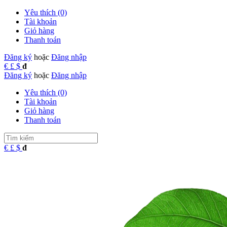
Yêu thích (0)
Tài khoản
Giỏ hàng
Thanh toán
Đăng ký
hoặc
Đăng nhập
€
£
$
đ
Đăng ký
hoặc
Đăng nhập
Yêu thích (0)
Tài khoản
Giỏ hàng
Thanh toán
€
£
$
đ