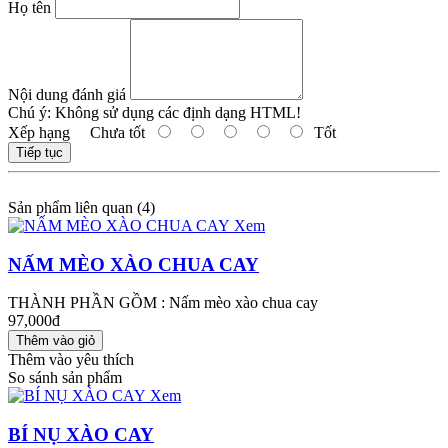
Họ tên
Nội dung đánh giá
Chú ý:
Không sử dụng các định dạng HTML!
Xếp hạng
Chưa tốt
Tốt
Tiếp tục
Sản phẩm liên quan (4)
Xem
NẤM MÈO XÀO CHUA CAY
THÀNH PHẦN GỒM : Nấm mèo xào chua cay
97,000đ
Thêm vào yêu thích
So sánh sản phẩm
Xem
BÍ NỤ XÀO CAY