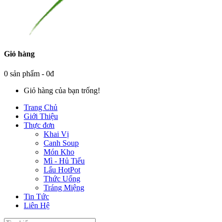
Giỏ hàng
0 sản phẩm - 0đ
Giỏ hàng của bạn trống!
Trang Chủ
Giới Thiệu
Thực đơn
Khai Vị
Canh Soup
Món Kho
Mì - Hủ Tiếu
Lẩu HotPot
Thức Uống
Tráng Miệng
Tin Tức
Liên Hệ